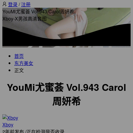
登录
/
注册
YouMi尤蜜荟 Vol.943 Carol周妍希
Xboy-X男孩高清套图
首页
东方美女
正文
YouMi尤蜜荟 Vol.943 Carol
周妍希
Xboy
2年前发布
/
正在检测是否收录...