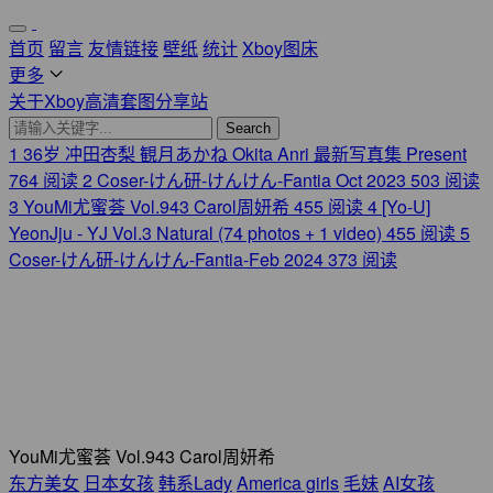
首页
留言
友情链接
壁纸
统计
Xboy图床
更多
关于Xboy高清套图分享站
Search
1
36岁 冲田杏梨 観月あかね Okita Anri 最新写真集 Present
764 阅读
2
Coser-けん研-けんけん-Fantia Oct 2023
503 阅读
3
YouMi尤蜜荟 Vol.943 Carol周妍希
455 阅读
4
[Yo-U]
YeonJju - YJ Vol.3 Natural (74 photos + 1 video)
455 阅读
5
Coser-けん研-けんけん-Fantia-Feb 2024
373 阅读
YouMi尤蜜荟 Vol.943 Carol周妍希
东方美女
日本女孩
韩系Lady
America girls
毛妹
AI女孩